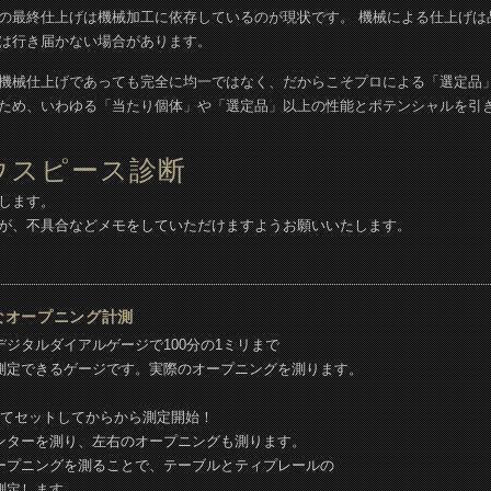
の最終仕上げは機械加工に依存しているのが現状です。 機械による仕上げは
は行き届かない場合があります。
機械仕上げであっても完全に均一ではなく、だからこそプロによる「選定品」
ため、いわゆる「当たり個体」や「選定品」以上の性能とポテンシャルを引
ウスピース診断
します。
が、不具合などメモをしていただけますようお願いいたします。
なオープニング計測
デジタルダイアルゲージで100分の1ミリまで
定できるゲージです。実際のオープニングを測ります。
ててセットしてからから測定開始！
ンターを測り、左右のオープニングも測ります。
ープニングを測ることで、テーブルとティプレールの
測定します。