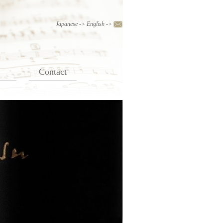
Japanese
->
English
->
Contact