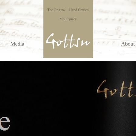
The Original Hand Crafted
Mouthpiece
Media
About