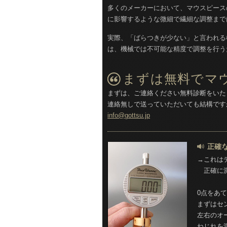
多くのメーカーにおいて、マウスピース
に影響するような微細で繊細な調整まで
実際、「ばらつきが少ない」と言われる
は、機械では不可能な精度で調整を行う
まずは無料でマ
まずは、ご連絡ください無料診断をいた
連絡無しで送っていただいても結構です
info@gottsu.jp
正確
→これは
正確に測
0点をあ
まずはセ
左右のオ
ねじれを