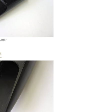
After
理