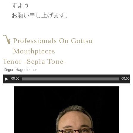
すよう
お願い申し上げます。
Professionals On Gottsu
Mouthpieces
Tenor -Sepia Tone-
Jürgen Hagenlocher
00:00
00:00