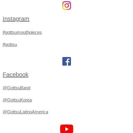
Instagram
#gottsumouthpieces
#gottsu
Facebook
@GottsuBand
@GottsuKorea
@GottsuLatinoAmerica