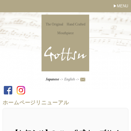
MENU
The Original Hand Crafted
Mouthpiece
Japanese
->
English
->
ホームページリニューアル